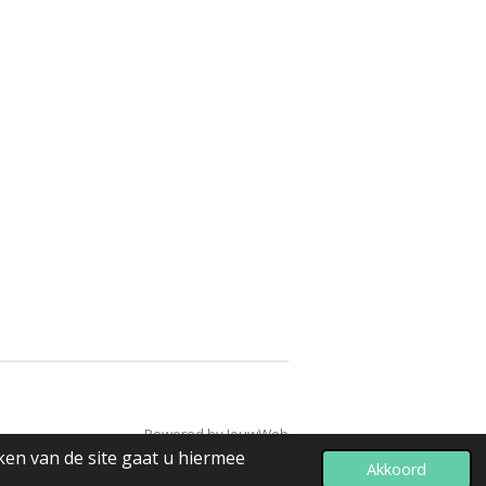
Powered by
JouwWeb
ken van de site gaat u hiermee
Akkoord