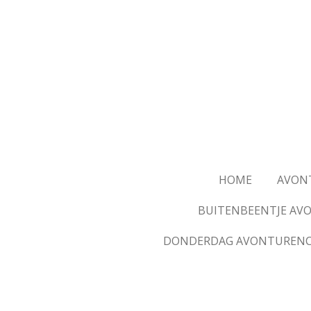
Ga
direct
naar
de
hoofdinhoud
HOME
AVON
BUITENBEENTJE AV
DONDERDAG AVONTUREN