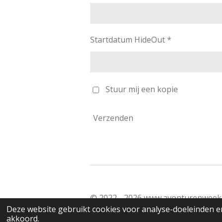
Startdatum HideOut *
Stuur mij een kopie
Verzenden
© 2022 - 2026 www.avonturenweek.
Deze website gebruikt cookies voor analyse-doeleinden en
akkoord.