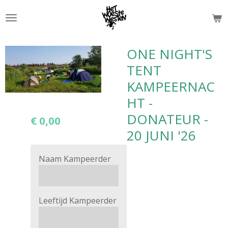
Ga
direct
naar
de
ONE NIGHT'S
hoofdinhoud
TENT
KAMPEERNAC
HT -
DONATEUR -
€ 0,00
20 JUNI '26
Naam Kampeerder
Leeftijd Kampeerder