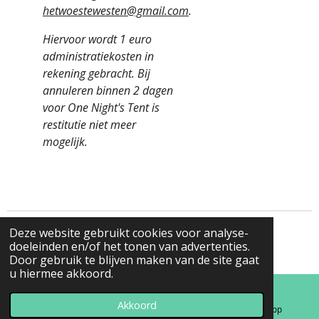
hetwoestewesten@gmail.com
.
Hiervoor wordt 1 euro
administratiekosten in
rekening gebracht. Bij
annuleren binnen 2 dagen
voor One Night's Tent is
restitutie niet meer
mogelijk.
Deze website gebruikt cookies voor analyse-
© 2022 - 2026 www.avonturenweek.nl
doeleinden en/of het tonen van advertenties.
Powered by
JouwWeb
Door gebruik te blijven maken van de site gaat
u hiermee akkoord.
Akkoord
E-mailadres
Kaart
WhatsApp